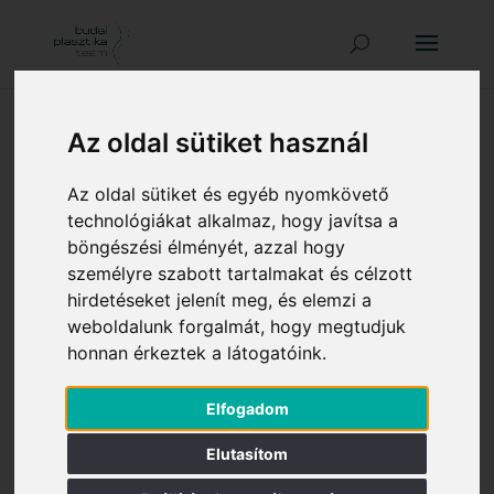
Az oldal sütiket használ
Budai Plasztika Team
Az oldal sütiket és egyéb nyomkövető
technológiákat alkalmaz, hogy javítsa a
böngészési élményét, azzal hogy
Cím: 1025 Budapest, Margit utca 25.
személyre szabott tartalmakat és célzott
hirdetéseket jelenít meg, és elemzi a
weboldalunk forgalmát, hogy megtudjuk
e-mail:
budai@plasztikateam.hu
honnan érkeztek a látogatóink.
Telefonszám: +36 30 463 7909
Elfogadom
Elutasítom